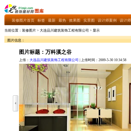
装修图片首页
标签
最新
最热
效果图
实景图
设计师案例
设计师
当前位置：
装修图片
>
大连品川建筑装饰工程有限公司
>
显示
图片信息：
图片标题：万科溪之谷
上传：
大连品川建筑装饰工程有限公司
| 上传时间：2009-5-30 10:34:58