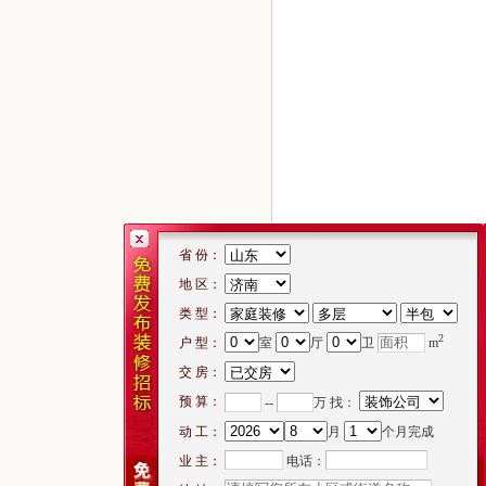
省 份：
地 区：
类 型：
2
户 型：
室
厅
卫
m
交 房：
预 算：
--
万 找：
动 工：
月
个月完成
电话：
业 主：