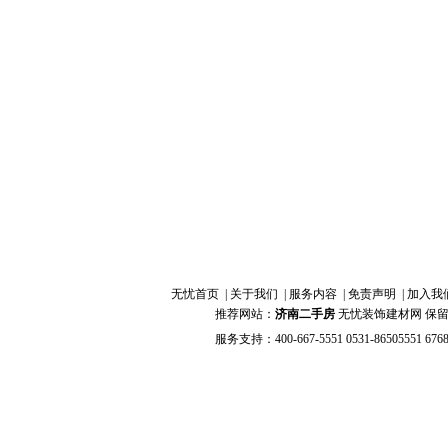
户型结构：
一居室
功能分类：
卧室
面积大小：
工程造价：
发图人描述 ：
发表评论：
昵称：
内容：
无忧首页
|
关于我们
|
服务内容
|
免责声明
|
加入我
推荐网站：
济南二手房
无忧装饰建材网 保留全部权
服务支持：400-667-5551 0531-86505551 676