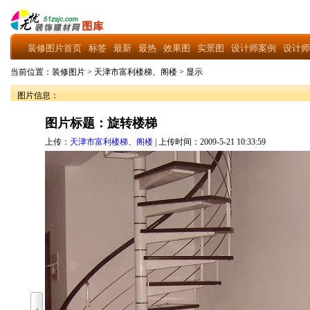
装修图片首页
标签
最新
最热
效果图
实景图
设计师案例
设计师
当前位置：
装修图片
>
天津市富利楼梯、阁楼
>
显示
图片信息：
图片标题：旋转楼梯
上传：
天津市富利楼梯、阁楼
| 上传时间：2009-5-21 10:33:59