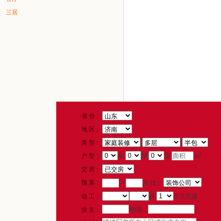
三居
省 份：
地 区：
类 型：
2
户 型：
室
厅
卫
m
交 房：
预 算：
--
万 找：
动 工：
月
个月完成
电话：
业 主：