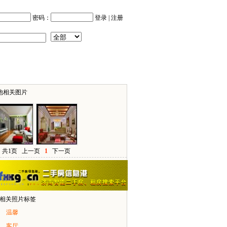
密码：
登录
|
注册
他相关图片
共1页
上一页
1
下一页
> 相关照片标签
温馨
客厅