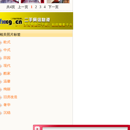
共4页
上一页
1
2
3
4
下一页
> 相关照片标签
欧式
中式
田园
现代
酷家
温馨
绚丽
旧房改造
奢华
沉稳