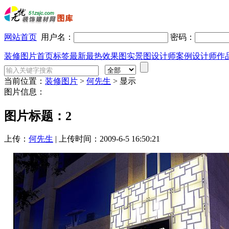
网站首页
用户名：
密码：
装修图片首页
标签
最新
最热
效果图
实景图
设计师案例
设计师作
当前位置：
装修图片
>
何先生
>
显示
图片信息：
图片标题：2
上传：
何先生
| 上传时间：2009-6-5 16:50:21