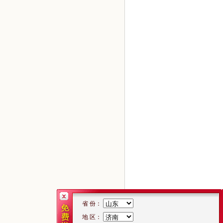
省 份：
地 区：