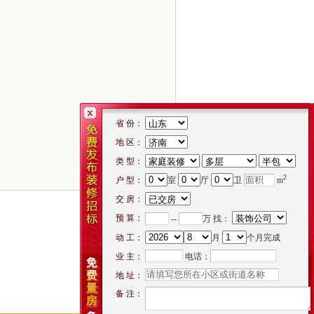
省 份：
地 区：
类 型：
2
户 型：
室
厅
卫
m
交 房：
预 算：
--
万 找：
动 工：
月
个月完成
电话：
业 主：
地 址：
备 注：