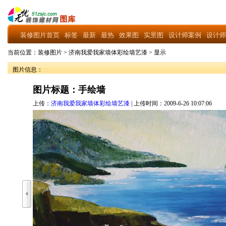
装修图片首页
标签
最新
最热
效果图
实景图
设计师案例
设计师
当前位置：
装修图片
>
济南我爱我家墙体彩绘墙艺漆
>
显示
图片信息：
图片标题：手绘墙
上传：
济南我爱我家墙体彩绘墙艺漆
| 上传时间：2009-6-26 10:07:06