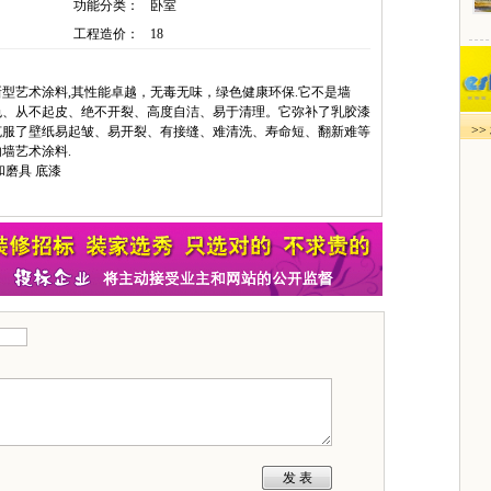
功能分类：
卧室
工程造价：
18
型艺术涂料,其性能卓越，无毒无味，绿色健康环保.它不是墙
色、从不起皮、绝不开裂、高度自洁、易于清理。它弥补了乳胶漆
>
克服了壁纸易起皱、易开裂、有接缝、难清洗、寿命短、翻新难等
墙艺术涂料.
和磨具 底漆