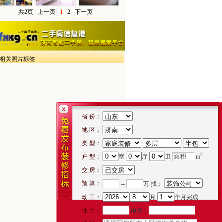
共2页
上一页
1
2
下一页
> 相关照片标签
省 份：
地 区：
类 型：
2
户 型：
室
厅
卫
m
交 房：
预 算：
--
万 找：
动 工：
月
个月完成
电话：
业 主：